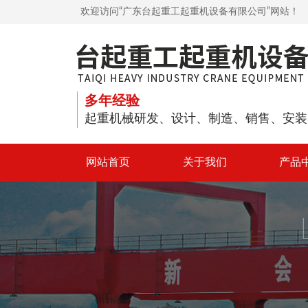
欢迎访问“广东台起重工起重机设备有限公司”网站！
多年经验
起重机械研发、设计、制造、销售、安装
网站首页
关于我们
产品