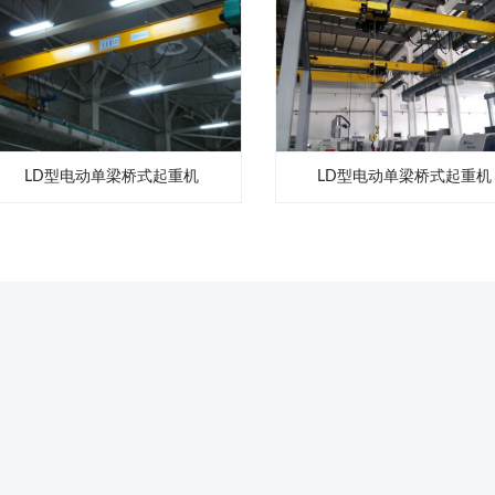
LD型电动单梁桥式起重机
LD型电动单梁桥式起重机