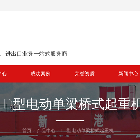
、进出口业务一站式服务商
中心
成功案例
荣誉资质
新闻中心
LD型电动单梁桥式起重
首页
>
产品中心
>
LD型电动单梁桥式起重机
>