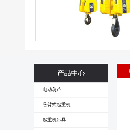
产品中心
电动葫芦
悬臂式起重机
起重机吊具