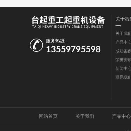
关于我
关于我
服务热线：
产品中
13559795598
成功案
荣誉资
新闻中
联系我
网站首页
关于我们
产品中心