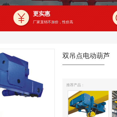
更实惠
厂家直销不加价，性价高
双吊点电动葫芦
推荐产品：