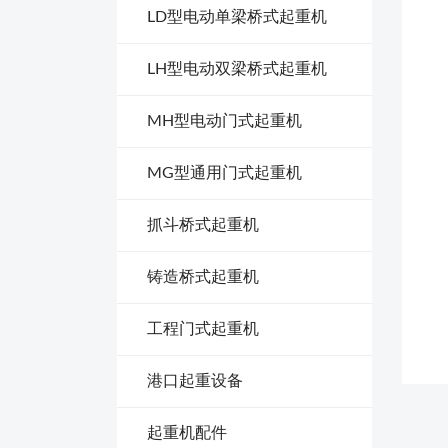
LD型电动单梁桥式起重机
LH型电动双梁桥式起重机
MH型电动门式起重机
MG型通用门式起重机
抓斗桥式起重机
铸造桥式起重机
工程门式起重机
港口起重设备
起重机配件