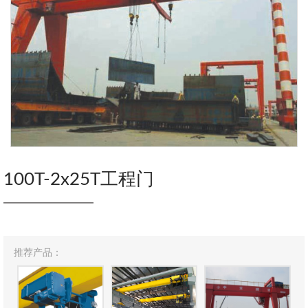
100T-2x25T工程门
推荐产品：