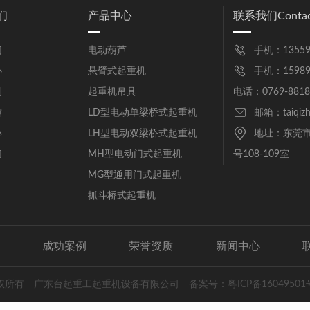
们
产品中心
联系我们
Contac
们
电动葫芦
手机：13559
心
悬臂式起重机
手机：15989
例
起重机吊具
电话：0769-8818
质
LD型电动单梁桥式起重机
邮箱：taiqizh
心
LH型电动双梁桥式起重机
地址：东莞
们
MH型电动门式起重机
号108-109室
MG型通用门式起重机
抓斗桥式起重机
成功案例
荣誉资质
新闻中心
权所有 广东台起重工起重机设备有限公司
备案号：粤ICP备16049501