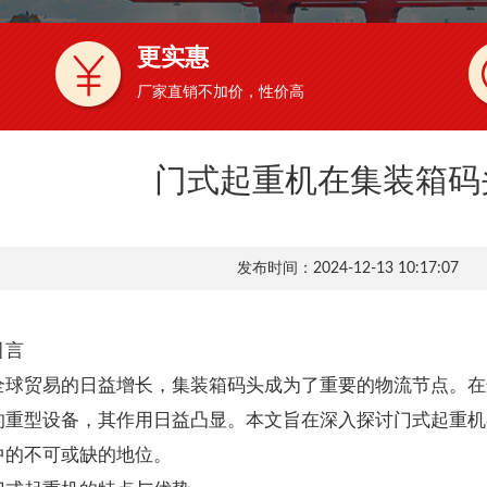
更实惠
厂家直销不加价，性价高
门式起重机在集装箱码
发布时间：2024-12-13 10:17:0
引言
全球贸易的日益增长，集装箱码头成为了重要的物流节点。在
的重型设备，其作用日益凸显。本文旨在深入探讨门式起重机
中的不可或缺的地位。