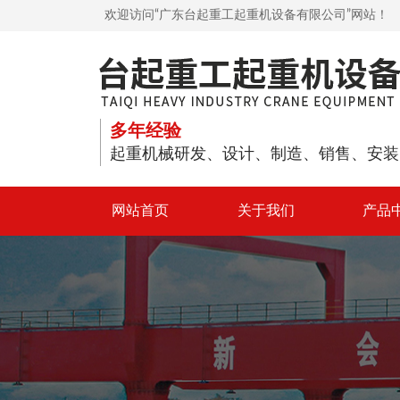
欢迎访问“广东台起重工起重机设备有限公司”网站！
多年经验
起重机械研发、设计、制造、销售、安装
网站首页
关于我们
产品