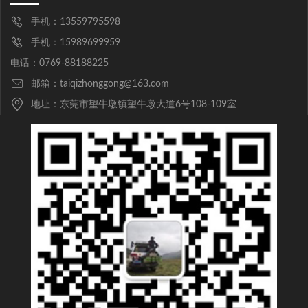
手机：13559795598
手机：15989699959
电话：0769-88188225
邮箱：taiqizhonggong@163.com
地址：东莞市望牛墩镇望牛墩大道6号108-109室