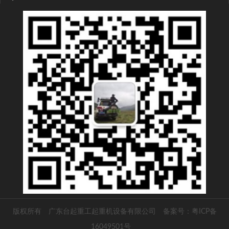
版权所有 广东台起重工起重机设备有限公司
备案号：粤ICP备
16049501号